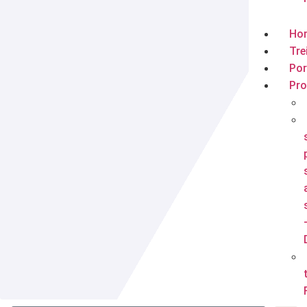
Ho
Tre
Por
Pr