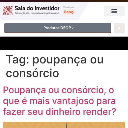
Produtos DSOP
Tag:
poupança ou
consórcio
Poupança ou consórcio, o
que é mais vantajoso para
fazer seu dinheiro render?