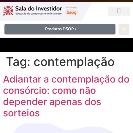
Produtos DSOP
Tag:
contemplação
Adiantar a contemplação do
consórcio: como não
depender apenas dos
sorteios