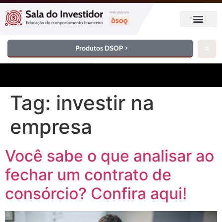
Produtos DSOP
Tag:
investir na
empresa
Você sabe o que analisar ao
fechar um contrato de
consórcio? Confira aqui!