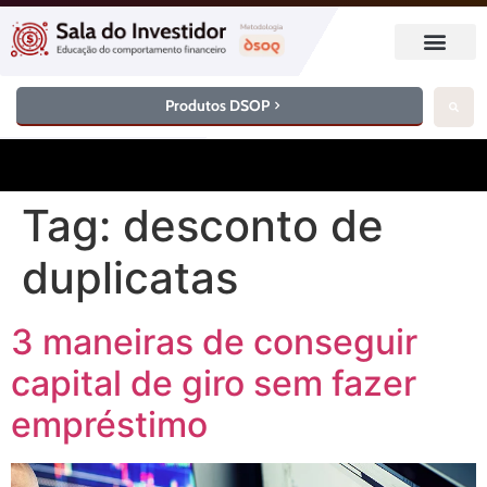
Produtos DSOP
Tag:
desconto de
duplicatas
3 maneiras de conseguir
capital de giro sem fazer
empréstimo