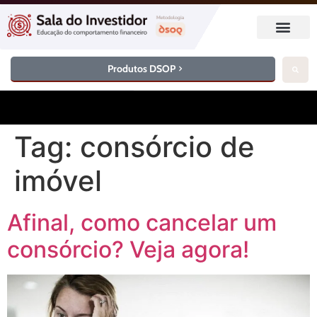
Produtos DSOP
Tag:
consórcio de
imóvel
Afinal, como cancelar um
consórcio? Veja agora!