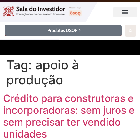
Produtos DSOP
Tag:
apoio à
produção
Crédito para construtoras e
incorporadoras: sem juros e
sem precisar ter vendido
unidades