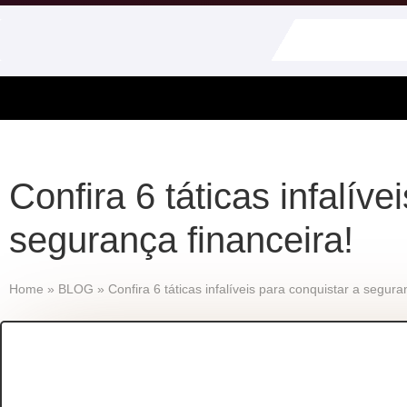
Confira 6 táticas infalíve
segurança financeira!
Home
»
BLOG
»
Confira 6 táticas infalíveis para conquistar a segura