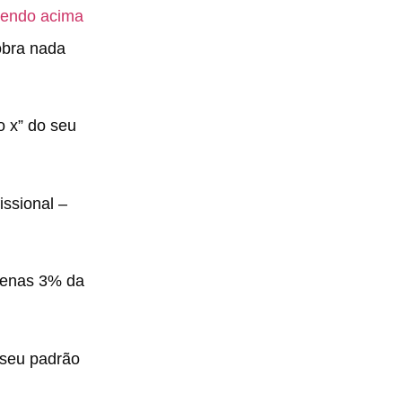
vendo acima
obra nada
o x” do seu
issional –
apenas 3% da
 seu padrão