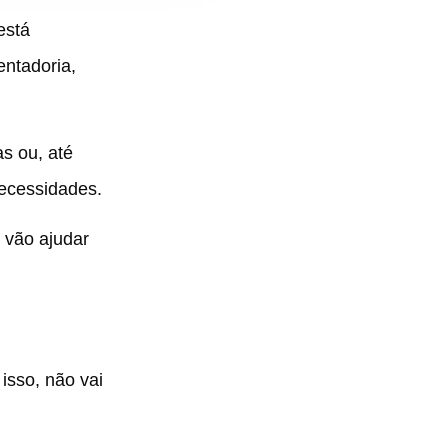
está
ntadoria,
s ou, até
ecessidades.
 vão ajudar
isso, não vai