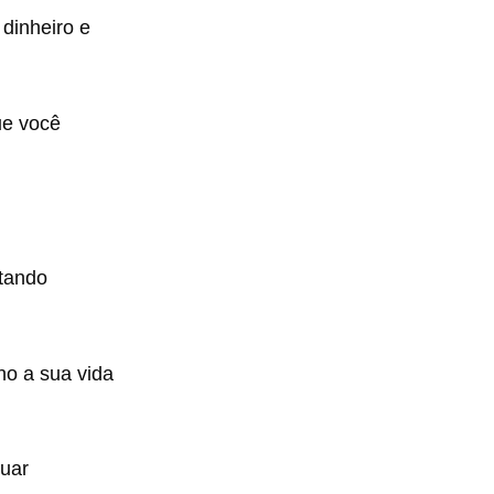
 dinheiro e
ue você
tando
ho a sua vida
nuar