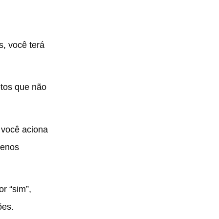
s, você terá
etos que não
m você aciona
uenos
r “sim”,
ões.