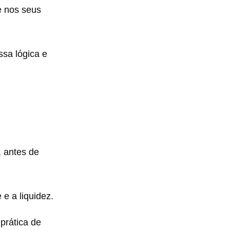
e nos seus
ssa lógica e
, antes de
 e a liquidez.
prática de