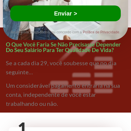
Enviar >
Ao informar meus dados, eu concordo com a
Política de Privacidade
.
O Que Você Faria Se Não Precisasse Depender
Do Seu Salário Para Ter Qualidade De Vida?
Se a cada dia 29, você soubesse que no dia
seguinte…
Um considerável pagamento entraria na sua
conta, independente de você estar
trabalhando ou não.
1