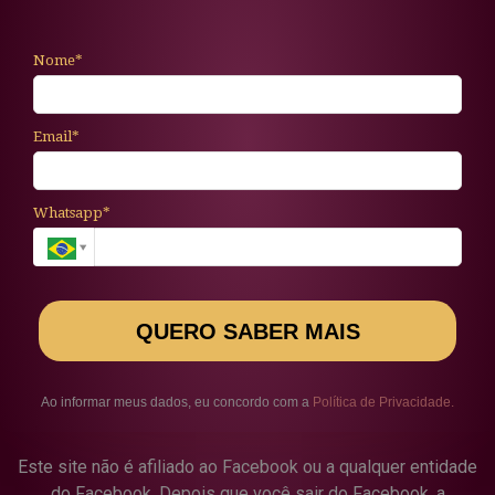
Nome*
Email*
Whatsapp*
QUERO SABER MAIS
Ao informar meus dados, eu concordo com a
Política de Privacidade
.
Este site não é afiliado ao Facebook ou a qualquer entidade
do Facebook. Depois que você sair do Facebook, a