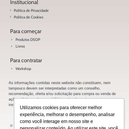
Institucional
Política de Privacidade
Política de Cookies
Para começar
Produtos DSOP
Livros
Para contratar
Workshop
As informações contidas neste website não constituem, nem
tampouco devem ser interpretadas como um conselho,
recomendação, oferta e/ou solicitação para compra ou venda de
ações, títulos, valores mobiliários e/ou de quaisquer outros
instrumentos financeiros.
Utilizamos cookies para oferecer melhor
experiência, melhorar o desempenho, analisar
como você interage em nosso site e
© 2023 Saladoinvestidor.com.br Todos os direitos reservados.
personalizar conteúdo. Ao utilizar este site, você